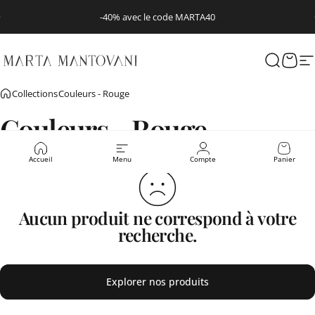
Passer au contenu
Diaporama Pause
-40% avec le code MARTA40
Marta Mantovani
Recherc
Pani
N
Collections
Couleurs - Rouge
Couleurs
-
Rouge
Accueil
Menu
Compte
Panier
Aucun produit ne correspond à votre
recherche.
Explorer nos produits