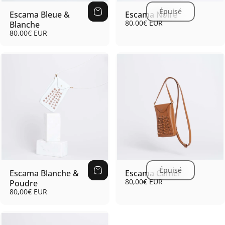
Épuisé
Escama Bleue &
Escama Noire
80,00€ EUR
Blanche
80,00€ EUR
Épuisé
Escama Blanche &
Escama Camel
80,00€ EUR
Poudre
80,00€ EUR