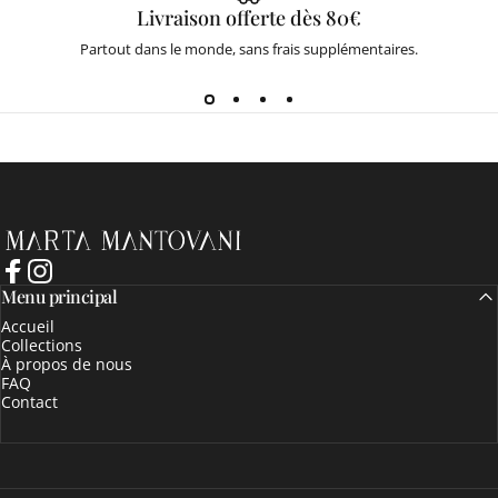
Livraison offerte dès 80€
Partout dans le monde, sans frais supplémentaires.
Marta Mantovani
Facebook
Instagram
Menu principal
Accueil
Collections
À propos de nous
FAQ
Contact