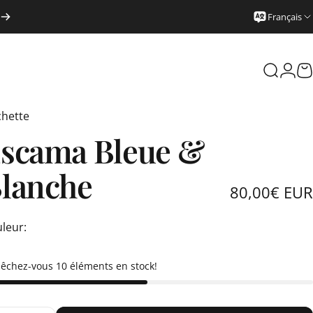
Français
Recherc
Conn
P
hette
scama
Bleue
&
lanche
80,00€ EUR
leur
leur:
êchez-vous 10 éléments en stock!