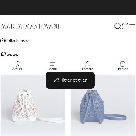
Passer au contenu
Diaporama Pause
-40% avec le code MARTA40
Marta Mantovani
Recherc
Pani
N
Collections
Sac
Sac
Accueil
Menu
Compte
Panier
Filtrer et trier