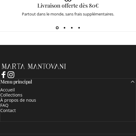
Livraison offerte dès 80€
Partout dans le monde, sans frais supplémentaires.
Marta Mantovani
Facebook
Instagram
Menu principal
Accueil
Collections
À propos de nous
FAQ
Contact