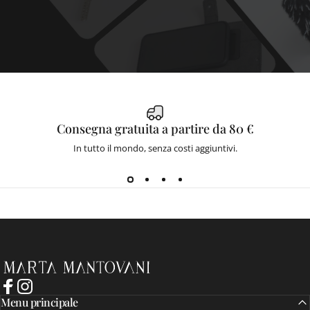
Consegna gratuita a partire da 80 €
In tutto il mondo, senza costi aggiuntivi.
Marta Mantovani
Facebook
Instagram
Menu principale