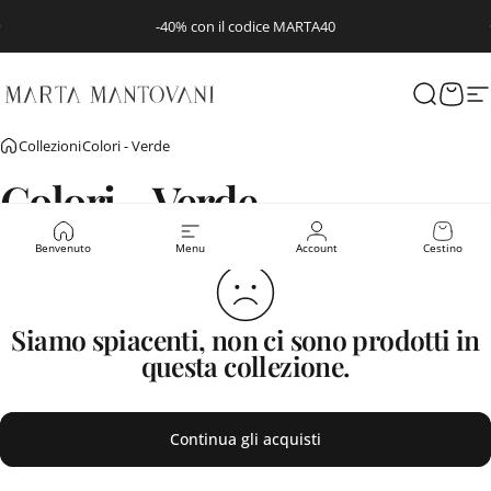
Vai direttamente ai contenuti
Metti in pausa presentazione
-40% con il codice MARTA40
Marta Mantovani
Cerca
Carre
N
Collezioni
Colori - Verde
Colori
-
Verde
Benvenuto
Menu
Account
Cestino
Siamo spiacenti, non ci sono prodotti in
questa collezione.
Continua gli acquisti