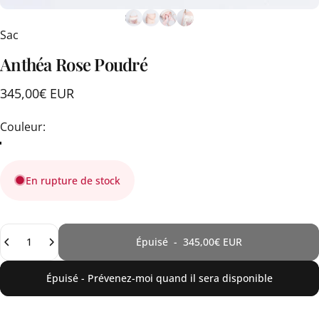
Sac
Anthéa
Rose
Poudré
345,00€ EUR
Couleur
Couleur:
En rupture de stock
Quantité
Épuisé
-
345,00€ EUR
Épuisé - Prévenez-moi quand il sera disponible