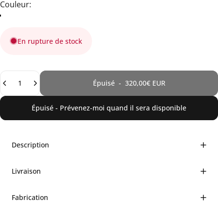
Couleur
Couleur:
En rupture de stock
Quantité
Épuisé
-
320,00€ EUR
Épuisé - Prévenez-moi quand il sera disponible
Description
Livraison
Fabrication